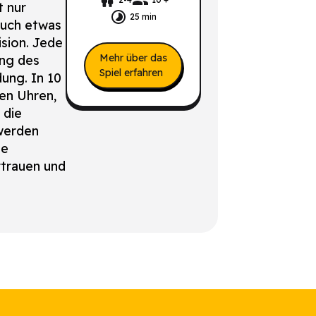
t nur
25 min
auch etwas
ision. Jede
Mehr über das
ung des
Spiel erfahren
ung. In 10
gen Uhren,
 die
werden
ie
rtrauen und