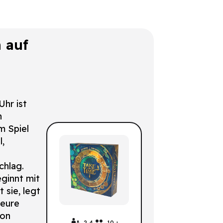
 auf
Uhr ist
n
m Spiel
l,
chlag.
ginnt mit
 sie, legt
 eure
von
2-4
10 +