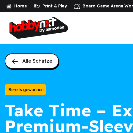
Home
Print & Play
Board Game Arena
Wor
Alle Schätze
Bereits gewonnen
Take Time – Ex
Premium-Sleev