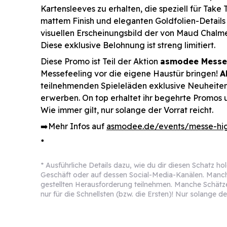
Kartensleeves zu erhalten, die speziell für Tak
mattem Finish und eleganten Goldfolien-Detail
visuellen Erscheinungsbild der von Maud Chalme
Diese exklusive Belohnung ist streng limitiert.
Diese Promo ist Teil der Aktion
asmodee Messeh
Messefeeling vor die eigene Haustür bringen!
A
teilnehmenden Spieleläden exklusive Neuheiten
erwerben. On top erhaltet ihr begehrte Promos 
Wie immer gilt, nur solange der Vorrat reicht.
➡️Mehr Infos auf
asmodee.de/events/messe-hig
*
* Ausführliche Details dazu, wie du dir diesen Schatz h
Geschäft oder auf dessen Social-Media-Kanälen. Manch
gestellten Herausforderung teilnehmen. Manche Schätze 
nur für die Schnellsten (bzw. die Ersten)! Nur solange der