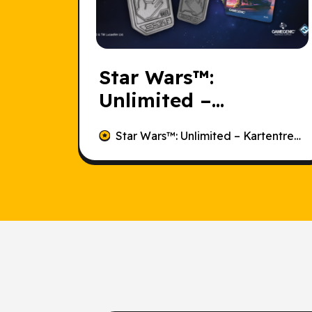
Star Wars
™:
Unlimited –
Kartentrenner und
Star Wars
™: Unlimited – Kartentrenner und Handmarker – Asche des Imperiums
Handmarker