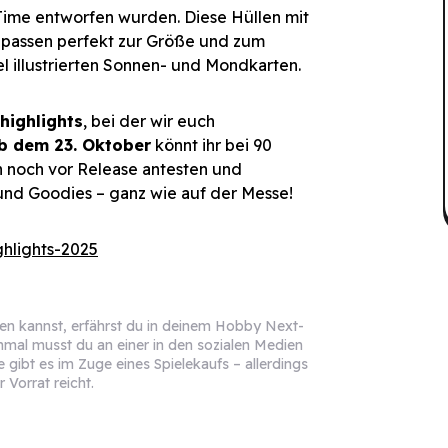
e Time entworfen wurden. Diese Hüllen mit
s passen perfekt zur Größe und zum
l illustrierten Sonnen- und Mondkarten.
ighlights
, bei der wir euch
b dem 23. Oktober
könnt ihr bei 90
 noch vor Release antesten und
und Goodies – ganz wie auf der Messe!
hlights-2025
olen kannst, erfährst du in deinem Hobby Next-
mal musst du an einer in den sozialen Medien
gibt es im Zuge eines Spielekaufs – allerdings
 Vorrat reicht.