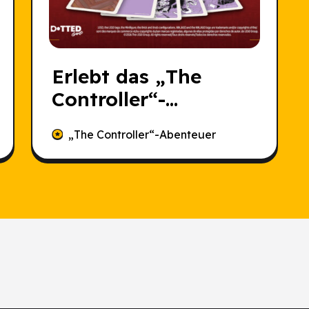
Erlebt das „The
Controller“-
Abenteuer, bevor es
„The Controller“-Abenteuer
jemand anderes tut