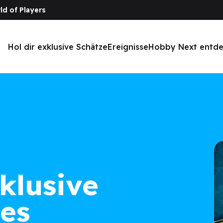
ld of Players
Hol dir exklusive Schätze
Ereignisse
Hobby Next entd
klusive
es