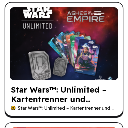
Star Wars
™: Unlimited –
Kartentrenner und
Handmarker
Star Wars
™: Unlimited – Kartentrenner und Handmarker – Asche des Imperiums