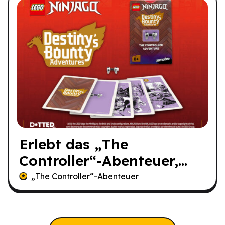
Erlebt das „The
Controller“-Abenteuer,
bevor es jemand anderes
„The Controller“-Abenteuer
tut