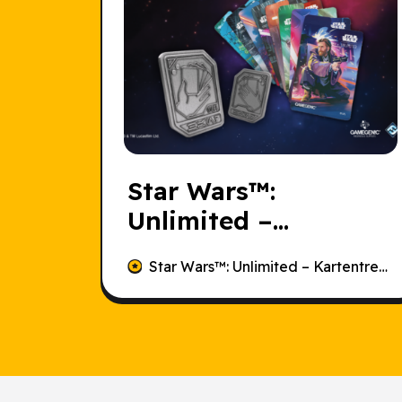
Star Wars
™:
Unlimited –
Kartentrenner und
Star Wars
™: Unlimited – Kartentrenner und Handmarker – Asche des Imperiums
Handmarker