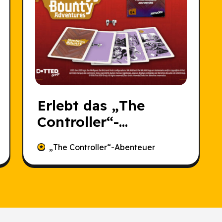
Erlebt das „The
Controller“-
Abenteuer, bevor es
„The Controller“-Abenteuer
jemand anderes tut