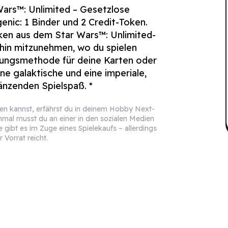
Wars
™: Unlimited – Gesetzlose
nic: 1 Binder und 2 Credit-Token.
oken aus dem
Star Wars
™: Unlimited-
hin mitzunehmen, wo du spielen
lungsmethode für deine Karten oder
ne galaktische und eine imperiale,
länzenden Spielspaß. *
olen kannst, erfährst du in deinem Hobby Next-
mal musst du an einer in den sozialen Medien
gibt es im Zuge eines Spielekaufs – allerdings
 Vorrat reicht.