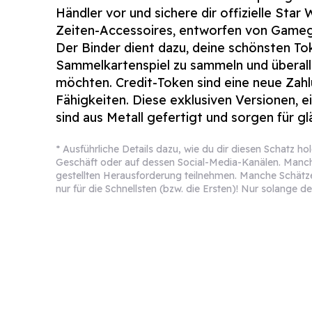
Händler vor und sichere dir offizielle
Star 
Zeiten-Accessoires, entworfen von Gamege
Der Binder dient dazu, deine schönsten T
Sammelkartenspiel zu sammeln und überall
möchten. Credit-Token sind eine neue Zah
Fähigkeiten. Diese exklusiven Versionen, ei
sind aus Metall gefertigt und sorgen für g
* Ausführliche Details dazu, wie du dir diesen Schatz h
Geschäft oder auf dessen Social-Media-Kanälen. Manch
gestellten Herausforderung teilnehmen. Manche Schätze 
nur für die Schnellsten (bzw. die Ersten)! Nur solange der
Star Wars