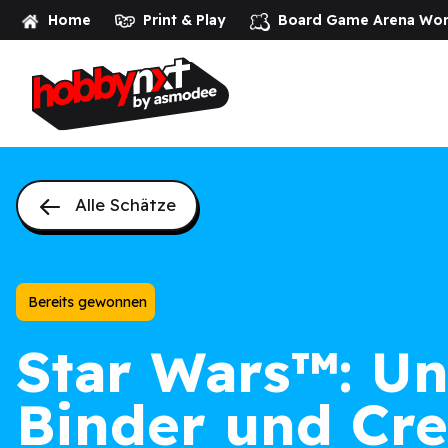
Home
Print & Play
Board Game Arena
Wor
Alle Schätze
Bereits gewonnen
Star Wars
™: Un
Binder und Cre