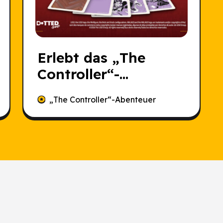
Erlebt das „The
Controller“-
Abenteuer, bevor es
„The Controller“-Abenteuer
jemand anderes tut