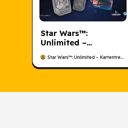
Star Wars
™:
Unlimited –
Kartentrenner und
Star Wars
™: Unlimited – Kartentrenner und Handmarker – Asche des Imperiums
Handmarker