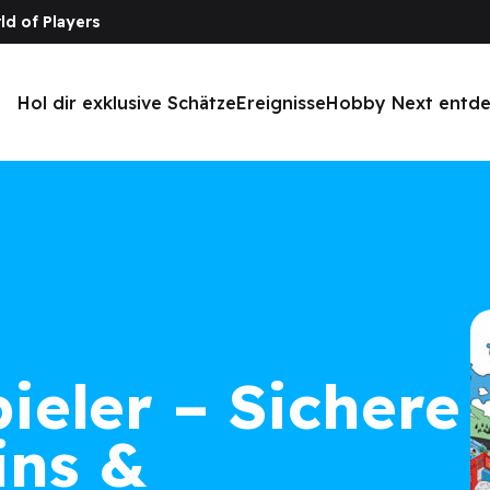
ld of Players
Hol dir exklusive Schätze
Ereignisse
Hobby Next entd
ieler – Sichere
ins &