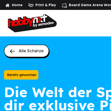
Home
Print & Play
Board Game Arena
Wor
Alle Schätze
Bereits gewonnen
Die Welt der Sp
dir exklusive P