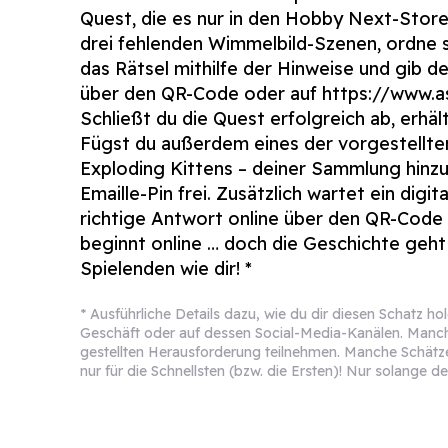
Quest, die es nur in den Hobby Next-Stor
drei fehlenden Wimmelbild-Szenen, ordne si
das Rätsel mithilfe der Hinweise und gib d
über den QR-Code oder auf https://www.
Schließt du die Quest erfolgreich ab, erhält
Fügst du außerdem eines der vorgestellten
Exploding Kittens – deiner Sammlung hinzu,
Emaille-Pin frei. Zusätzlich wartet ein digi
richtige Antwort online über den QR-Code 
beginnt online … doch die Geschichte geh
Spielenden wie dir! *
* Ausführliche Details dazu, wie du dir diesen Schatz h
Geschäft oder auf dessen Social-Media-Kanälen. Manch
gestellten Herausforderung teilnehmen. Manche Schätze 
nur für die Schnellsten (bzw. die Ersten)! Nur solange der