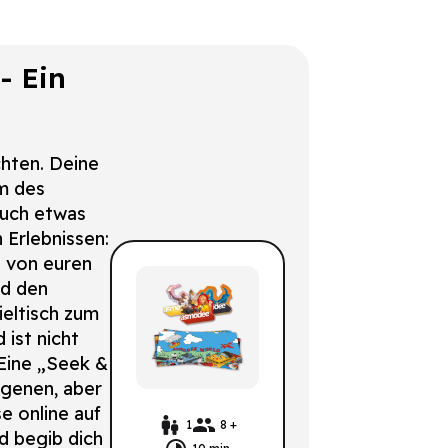
- Ein
chten. Deine
m des
uch etwas
 Erlebnissen:
as von euren
nd den
ieltisch zum
ist nicht
 Eine „Seek &
rgenen, aber
se online auf
1
8 +
 begib dich