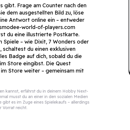
es gibt. Frage am Counter nach den
e dem ausgestellten Bild zu, löse
eine Antwort online ein – entweder
asmodee-world-of-players.com
st du eine illustrierte Postkarte.
 Spiele – wie Dixit, 7 Wonders oder
 schaltest du einen exklusiven
tales Badge auf dich, sobald du die
im Store eingibst. Die Quest
t im Store weiter – gemeinsam mit
olen kannst, erfährst du in deinem Hobby Next-
mal musst du an einer in den sozialen Medien
gibt es im Zuge eines Spielekaufs – allerdings
 Vorrat reicht.