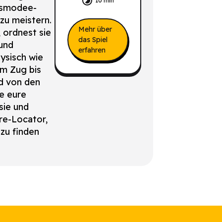
10 min
asmodee-
zu meistern.
Mehr über
 ordnest sie
das Spiel
 und
erfahren
hysisch wie
um Zug bis
d von den
ie eure
sie und
e-Locator,
zu finden