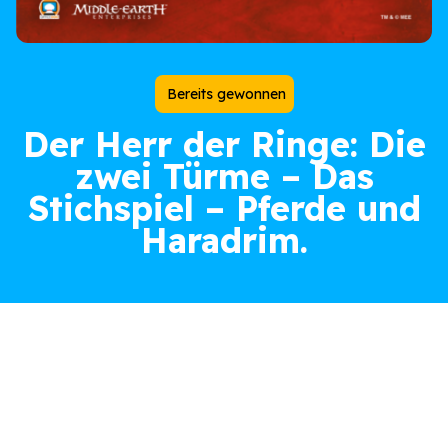
Bereits gewonnen
Der Herr der Ringe:
Die
zwei Türme
– Das
Stichspiel –
Pferde
und
Haradrim
.