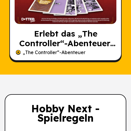
Erlebt das „The
Controller“-Abenteuer,
bevor es jemand
„The Controller“-Abenteuer
anderes tut
Hobby Next -
Spielregeln