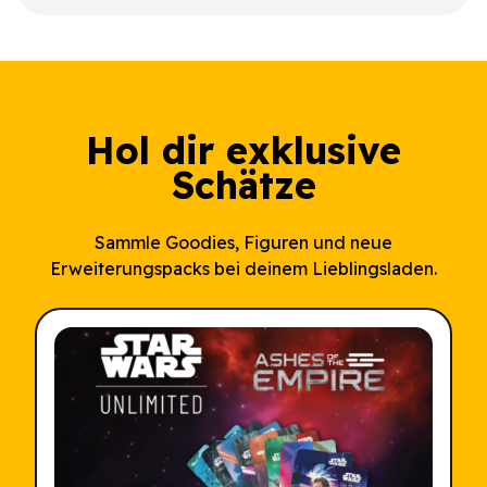
Hol dir exklusive
Schätze
Sammle Goodies, Figuren und neue
Erweiterungspacks bei deinem Lieblingsladen.