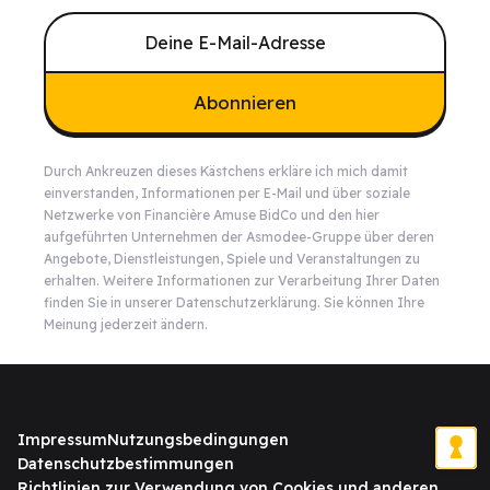
Abonnieren
Durch Ankreuzen dieses Kästchens erkläre ich mich damit
einverstanden, Informationen per E-Mail und über soziale
Netzwerke von Financière Amuse BidCo und den
hier
aufgeführten Unternehmen der Asmodee-Gruppe über deren
Angebote, Dienstleistungen, Spiele und Veranstaltungen zu
erhalten. Weitere Informationen zur Verarbeitung Ihrer Daten
finden Sie in unserer
Datenschutzerklärung
. Sie können Ihre
Meinung jederzeit ändern.
Impressum
Nutzungsbedingungen
Datenschutzbestimmungen
Richtlinien zur Verwendung von Cookies und anderen