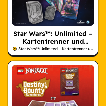
Star Wars
™: Unlimited –
Kartentrenner und
Handmarker
Star Wars
™: Unlimited – Kartentrenner und Handmarker – Asche des Imperiums